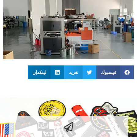
فيسبوك
تغريد
لينكدإن