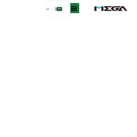
AR
EN
ES
DE
FR
RU
PT