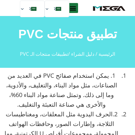
AR
AR
EN
ES
تطبيق منتجات PVC
DE
FR
الرئيسية
/
دليل الشراء
/تطبيقات منتجات الـ PVC
RU
PT
1. يمكن استخدام صفائح PVC في العديد من
الصناعات، مثل مواد البناء، والتغليف، والأدوية،
وما إلى ذلك. وتمثل صناعة مواد البناء 60%،
والأخرى هي صناعة التعبئة والتغليف.
2.الحرف اليدوية مثل المعلقات، ومغناطيسات
الثلاجة، وإطارات الصور، وحافظات الهواتف
المحمولة، ومجموعات أقراص U الكرتونية، وما