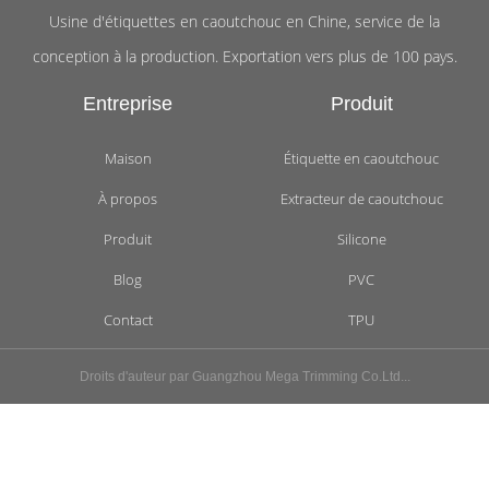
Usine d'étiquettes en caoutchouc en Chine, service de la
conception à la production. Exportation vers plus de 100 pays.
Entreprise
Produit
Maison
Étiquette en caoutchouc
À propos
Extracteur de caoutchouc
Produit
Silicone
Blog
PVC
Contact
TPU
Droits d'auteur par Guangzhou Mega Trimming Co.Ltd...