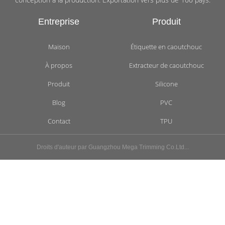
Entreprise
Produit
Maison
Étiquette en caoutchouc
À propos
Extracteur de caoutchouc
Produit
Silicone
Blog
PVC
Contact
TPU
Droits d'auteur par Guangzhou Mega Trimming Co.Ltd...