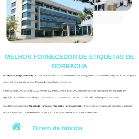
MELHOR FORNECEDOR DE ETIQUETAS DE
BORRACHA
Guangzhou Mega Trimming Co. Ltda
está localizada na cidade de couro de Shiling Town na cidade de Guangzhou. É uma empresa
comercial com sua fábrica com 25 anos de experiência no comércio.
A fábrica ocupa uma área de 50.000 metros quadrados, com mais de 200 funcionários e rica experiência em produção em
aquisição de matéria-prima, design, corte, costura, processamento, controle de qualidade, embalagem e transporte.
Acreditamos no princípio:
Qualidade – primeiro, reputação – acima de tudo
. Fornecemos serviços de alta qualidade e eficazes.
Nossa empresa tem orgulho de uma cooperação de longo prazo com marcas em todo o mundo.
Direto da fábrica