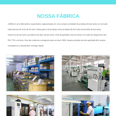
NOSSA FÁBRICA
A MEGA é uma fabricante e exportadora especializada em uma ampla variedade de produtos de borracha no mercado
internacional há mais de 20 anos. Nossa gama de produtos inclui produtos de borracha (remendos de borracha,
chaveiros de borracha, puxadores de zíper de borracha, ímãs de geladeira de borracha). Os materiais disponíveis são
PVC, TPU e silicone. Eles são materiais ecologicamente corretos 100%. Nossos produtos de alta qualidade têm preços
competitivos e apresentam entrega rápida.