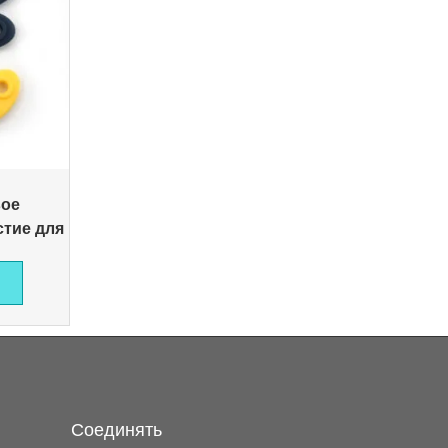
вое
стие для
Соединять