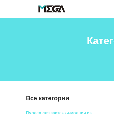
Катег
Все категории
Пуллер для застежки-молнии из