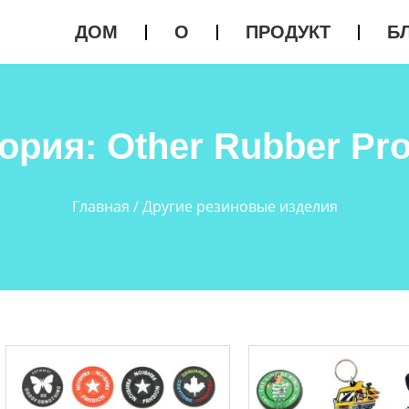
ДОМ
О
ПРОДУКТ
Б
ория: Other Rubber Pr
Главная
/ Другие резиновые изделия