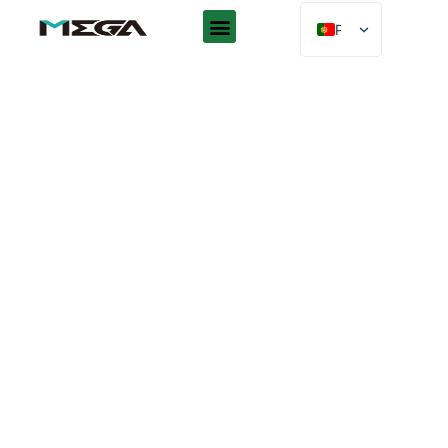
PT
EN
AR
ES
DE
FR
RU