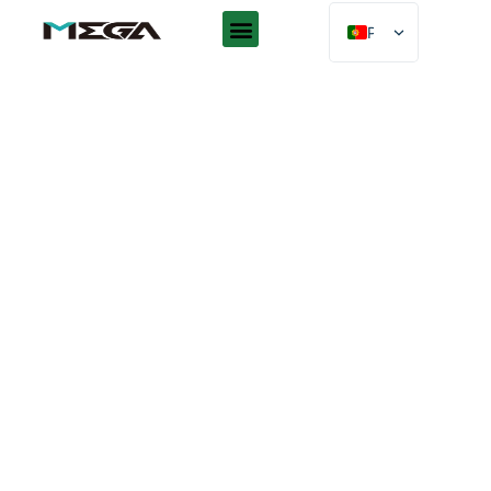
PT
EN
AR
ES
DE
FR
RU